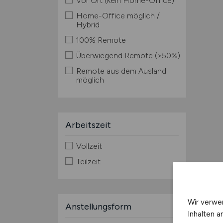
Vor Ort (kein Home-Office)
Home-Office möglich /
Hybrid
100% Remote
Überwiegend Remote (>50%)
Remote aus dem Ausland
möglich
Arbeitszeit
Vollzeit
Teilzeit
Wir verwe
Anstellungsform
Inhalten a