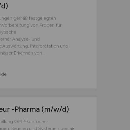
/d)
ungen gemäß festgelegten
nVorbereitung von Proben für
lytische
rner Analyse- und
dAuswertung, Interpretation und
bnissenErkennen von...
ide
ieur -Pharma
(m/w/d)
tellung GMP-konformer
nlagen, Räumen und Systemen gemäß