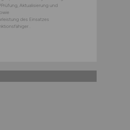
fung, Aktualisierung und
owie
leistung des Einsatzes
nktionsfähiger...