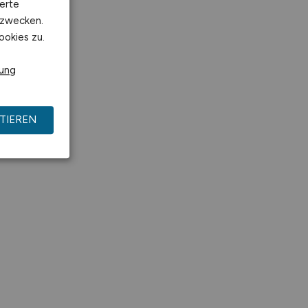
erte
kzwecken.
ookies zu.
rung
TIEREN