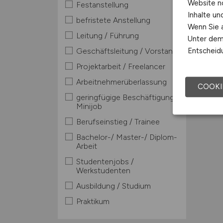
Website n
Festanstellung
Inhalte u
befristete Anstellung
Wenn Sie a
Leitung / Führung
Unter dem 
Geschäftsleitung / Vorstand
Entscheidu
Projektarbeit / Freelancer
Arbeitnehmerüberlassung
COOKI
geringfügige Beschäftigung /
Minijob
Berufseinstieg / Trainee
Bachelor-/ Master-/ Diplom-
Arbeit
Studentenjobs /
Werkstudenten
Ausbildung / Studium
Praktikum