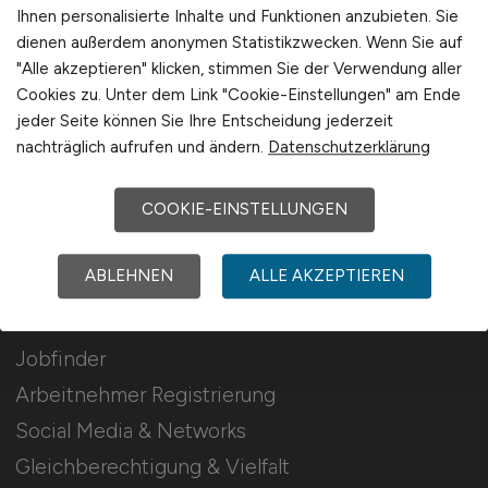
Stellenanzeigen schalten
Ihnen personalisierte Inhalte und Funktionen anzubieten. Sie
dienen außerdem anonymen Statistikzwecken. Wenn Sie auf
Mediadaten & Konditionen
"Alle akzeptieren" klicken, stimmen Sie der Verwendung aller
Arbeitgeber Seite
Cookies zu. Unter dem Link "Cookie-Einstellungen" am Ende
jeder Seite können Sie Ihre Entscheidung jederzeit
Arbeitgeber Kontakt
nachträglich aufrufen und ändern.
Datenschutzerklärung
Karrierenetzwerk
COOKIE-EINSTELLUNGEN
Für Arbeitnehmer
ABLEHNEN
ALLE AKZEPTIEREN
Pharmazie Jobs suchen
Jobfinder
Arbeitnehmer Registrierung
Social Media & Networks
Gleichberechtigung & Vielfalt