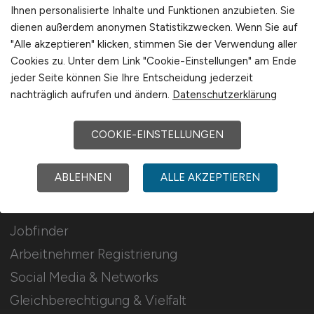
Stellenanzeigen schalten
Ihnen personalisierte Inhalte und Funktionen anzubieten. Sie
dienen außerdem anonymen Statistikzwecken. Wenn Sie auf
Mediadaten & Konditionen
"Alle akzeptieren" klicken, stimmen Sie der Verwendung aller
Arbeitgeber Seite
Cookies zu. Unter dem Link "Cookie-Einstellungen" am Ende
jeder Seite können Sie Ihre Entscheidung jederzeit
Arbeitgeber Kontakt
nachträglich aufrufen und ändern.
Datenschutzerklärung
Karrierenetzwerk
COOKIE-EINSTELLUNGEN
Für Arbeitnehmer
ABLEHNEN
ALLE AKZEPTIEREN
Pharmazie Jobs suchen
Jobfinder
Arbeitnehmer Registrierung
Social Media & Networks
Gleichberechtigung & Vielfalt