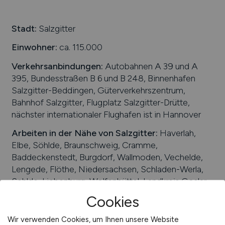
Schweiz
Stadt:
Salzgitter
Europa
International
Einwohner:
ca. 115.000
Verkehrsanbindungen:
Autobahnen A 39 und A
395, Bundesstraßen B 6 und B 248, Binnenhafen
Salzgitter-Beddingen, Güterverkehrszentrum,
Bahnhof Salzgitter, Flugplatz Salzgitter-Drütte,
nächster internationaler Flughafen ist in Hannover
Arbeiten in der Nähe von
Salzgitter
:
Haverlah,
Elbe, Söhlde, Braunschweig, Cramme,
Baddeckenstedt, Burgdorf, Wallmoden, Vechelde,
Lengede, Flöthe, Niedersachsen, Schladen-Werla,
Sehlde, Liebenburg, Wolfenbüttel, Landkreis Goslar
Cookies
Universitäten/Hochschulen:
Ostfalia Hochschule
für angewandte Wissenschaften
Wir verwenden Cookies, um Ihnen unsere Website