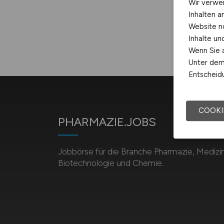
Wir verwe
Inhalten a
Website n
Inhalte u
Wenn Sie a
Unter dem 
Entscheidu
COOKI
PHARMAZIE.JOBS
Jobbörse für die Branche Pharmazie, Medizin
Biotechnologie und Chemie.