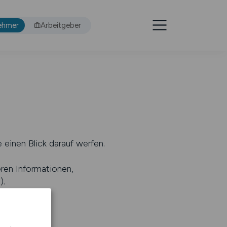
ehmer
Arbeitgeber
 einen Blick darauf werfen.
eren Informationen,
s
).