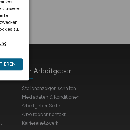
vanten
eit unserer
erte
kzwecken.
ookies zu.
rung
TIEREN
Für Arbeitgeber
Stellenanzeigen schalten
Mediadaten & Konditionen
Arbeitgeber Seite
Arbeitgeber Kontakt
t
Karrierenetzwerk