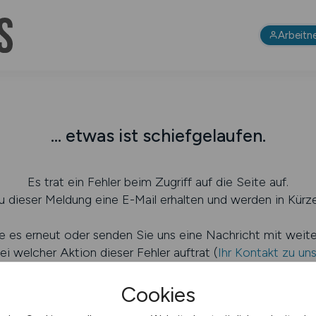
Arbeitn
... etwas ist schiefgelaufen.
Es trat ein Fehler beim Zugriff auf die Seite auf.
 dieser Meldung eine E-Mail erhalten und werden in Kürze
e es erneut oder senden Sie uns eine Nachricht mit weit
ei welcher Aktion dieser Fehler auftrat (
Ihr Kontakt zu un
Cookies