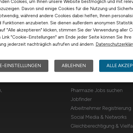
nden Cookies, um Ihnen unsere Website bestmöglich und mit rele
nzuzeigen. Davon sind einige Cookies für die Nutzung und Sicherh
otwendig, während andere Cookies dabei helfen, Ihnen personalisi
nd Funktionen anzubieten. Sie dienen außerdem anonymen Statisti
uf "Alle akzeptieren" klicken, stimmen Sie der Verwendung aller C
Link "Cookie-Einstellungen" am Ende jeder Seite können Sie Ihre
ng jederzeit nachträglich aufrufen und ändern.
Datenschutzerklä
E-EINSTELLUNGEN
ABLEHNEN
ALLE AKZEP
Für Arbeitnehmer
,
Pharmazie Jobs suchen
Jobfinder
Arbeitnehmer Registrierung
Social Media & Networks
Gleichberechtigung & Vielfal