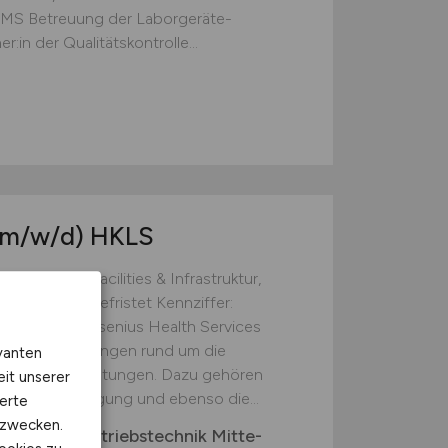
IMS Betreuung der Laborgeräte-
n der Qualitätskontrolle...
(m/w/d)
HKLS
iesbaden Facilities & Infrastruktur,
ab sofort unbefristet Kennziffer:
WERBEN Fresenius Health Services
gen und Beratungen rund um die
vanten
undheitseinrichtungen. Dazu gehören
eit unserer
terilgutversorgung und ebenso die...
erte
kzwecken.
tschland-Betriebstechnik Mitte-