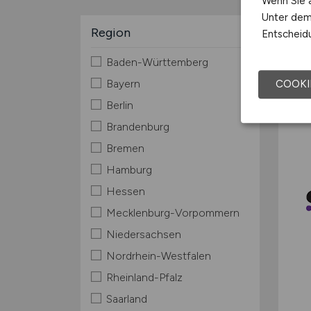
Wenn Sie a
Unter dem 
Region
Entscheidu
Baden-Württemberg
Bayern
COOKI
Berlin
Brandenburg
Bremen
Hamburg
Hessen
Mecklenburg-Vorpommern
Niedersachsen
Nordrhein-Westfalen
Rheinland-Pfalz
Saarland