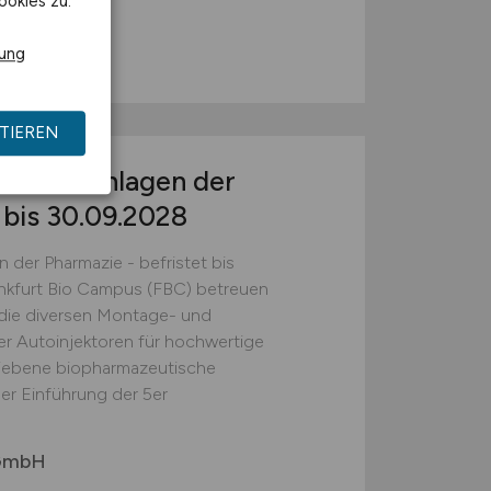
ookies zu.
n
rung
TIEREN
duktionsanlagen der
 bis 30.09.2028
n der Pharmazie - befristet bis
ankfurt Bio Campus (FBC) betreuen
 die diversen Montage- und
r Autoinjektoren für hochwertige
iebene biopharmazeutische
der Einführung der 5er
 GmbH