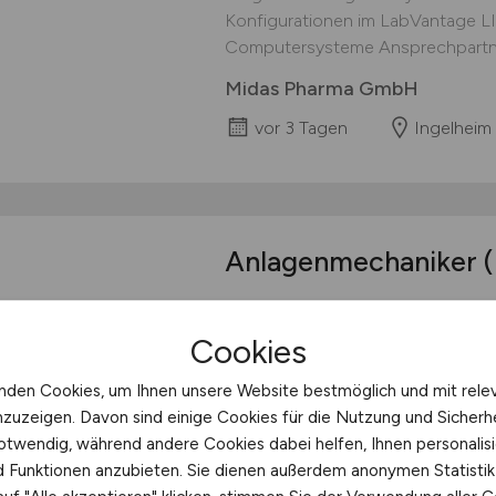
Konfigurationen im LabVantage L
Computersysteme Ansprechpartner:i
Midas Pharma GmbH
vor 3 Tagen
Ingelheim
Anlagenmechaniker
Anlagenmechaniker (m/w/d) HKLS W
Ingenieurwesen allgemein Vollzeit 
Cookies
2455 50.000-55.000 € JETZT BE
bietet umfassende Dienstleistun
nden Cookies, um Ihnen unsere Website bestmöglich und mit rele
technische Infrastruktur von Ges
nzuzeigen. Davon sind einige Cookies für die Nutzung und Sicherh
Medizintechnik, Betriebstechnik, S
otwendig, während andere Cookies dabei helfen, Ihnen personalisi
nd Funktionen anzubieten. Sie dienen außerdem anonymen Statisti
Fresenius Health Services Deu