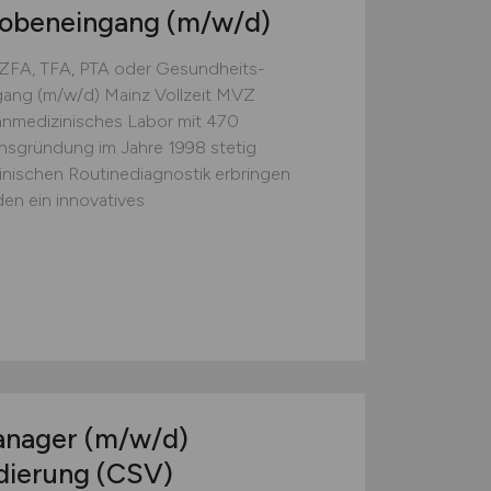
robeneingang
(m/w/d)
, TFA, PTA oder Gesundheits-
gang (m/w/d) Mainz Vollzeit MVZ
edizinisches Labor mit 470
ensgründung im Jahre 1998 stetig
inischen Routinediagnostik erbringen
den ein innovatives
anager
(m/w/d)
dierung (CSV)