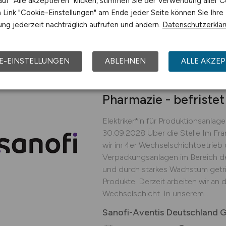
uf "Alle akzeptieren" klicken, stimmen Sie der Verwendung aller C
Ost GmbH
Link "Cookie-Einstellungen" am Ende jeder Seite können Sie Ihre
vor 4 Tagen
Wiesbade
ng jederzeit nachträglich aufrufen und ändern.
Datenschutzerklä
E-EINSTELLUNGEN
ABLEHNEN
ALLE AKZEP
Elektriker*in für Pro
Pharmazie - befristet
Elektriker*in für Produktionsanlage
30.09.2028 Über die Stelle Im Fr
wir im 4er Wechselschichtbetrieb
Verpackungsanlagen im Bereich de
und durch starkes Wachstum getr
Produkte. Derzeit arbeiten wir an 
Wechselschicht. In unserem...
Sanofi-Aventis Deutschland