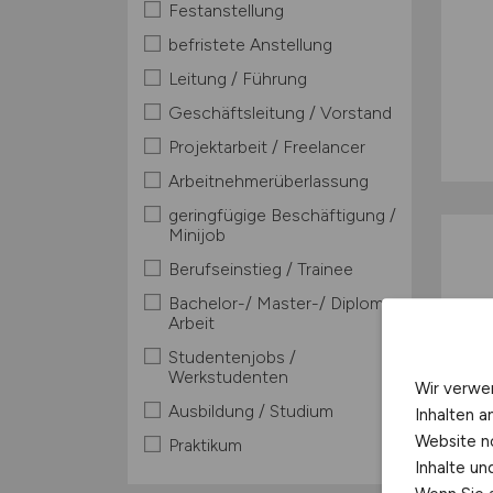
Festanstellung
befristete Anstellung
Leitung / Führung
Geschäftsleitung / Vorstand
Projektarbeit / Freelancer
Arbeitnehmerüberlassung
geringfügige Beschäftigung /
Minijob
Berufseinstieg / Trainee
Bachelor-/ Master-/ Diplom-
Arbeit
Studentenjobs /
Werkstudenten
Wir verwe
Ausbildung / Studium
Inhalten a
Website n
Praktikum
Inhalte u