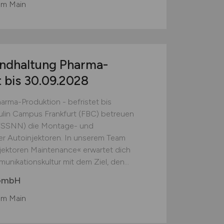
am Main
andhaltung Pharma-
t bis 30.09.2028
arma-Produktion - befristet bis
ulin Campus Frankfurt (FBC) betreuen
(FFSSNN) die Montage- und
r Autoinjektoren. In unserem Team
ektoren Maintenance« erwartet dich
nikationskultur mit dem Ziel, den...
 GmbH
am Main