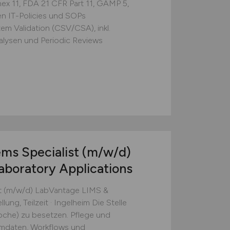
x 11, FDA 21 CFR Part 11, GAMP 5,
n IT-Policies und SOPs
m Validation (CSV/CSA), inkl.
alysen und Periodic Reviews
ems Specialist
(m/w/d)
boratory Applications
st (m/w/d) LabVantage LIMS &
ung, Teilzeit · Ingelheim Die Stelle
/Woche) zu besetzen. Pflege und
mdaten, Workflows und