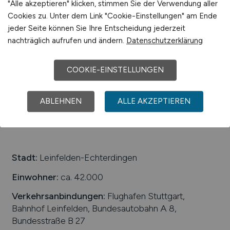
"Alle akzeptieren" klicken, stimmen Sie der Verwendung aller
Cookies zu. Unter dem Link "Cookie-Einstellungen" am Ende
Dr. Margarete Fischer-Bosch-Institut für
klinische Pharmakologie (IKP)
jeder Seite können Sie Ihre Entscheidung jederzeit
nachträglich aufrufen und ändern.
Datenschutzerklärung
26.07.2026
Stuttgart
COOKIE-EINSTELLUNGEN
ABLEHNEN
ALLE AKZEPTIEREN
1
Stadt:
Leinfelden-Echterdingen
Einwohner:
ca. 42.000
Verkehrsanbindungen:
Flughafen Stuttgart,
Bahnhof Leinfelden, Bundesautobahn A 8,
Bundesstraße B 27