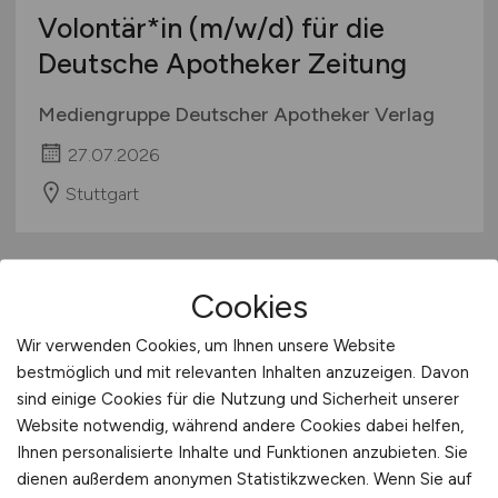
Volontär*in
(m/w/d)
für die
Deutsche Apotheker Zeitung
Mediengruppe Deutscher Apotheker Verlag
27.07.2026
Stuttgart
Cookies
Wir verwenden Cookies, um Ihnen unsere Website
bestmöglich und mit relevanten Inhalten anzuzeigen. Davon
sind einige Cookies für die Nutzung und Sicherheit unserer
Website notwendig, während andere Cookies dabei helfen,
Initiativbewerbung -
Ihnen personalisierte Inhalte und Funktionen anzubieten. Sie
Wissenschaft & Forschung
dienen außerdem anonymen Statistikzwecken. Wenn Sie auf