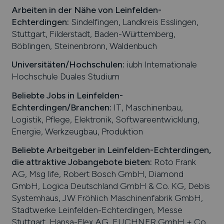
Arbeiten in der Nähe von
Leinfelden-
Echterdingen
:
Sindelfingen, Landkreis Esslingen,
Stuttgart, Filderstadt, Baden-Württemberg,
Böblingen, Steinenbronn, Waldenbuch
Universitäten/Hochschulen:
iubh Internationale
Hochschule Duales Studium
Beliebte Jobs in
Leinfelden-
Echterdingen
/Branchen
:
IT, Maschinenbau,
Logistik, Pflege, Elektronik, Softwareentwicklung,
Energie, Werkzeugbau, Produktion
Beliebte Arbeitgeber in
Leinfelden-Echterdingen
,
die attraktive Jobangebote bieten
:
Roto Frank
AG, Msg life, Robert Bosch GmbH, Diamond
GmbH, Logica Deutschland GmbH & Co. KG, Debis
Systemhaus, JW Fröhlich Maschinenfabrik GmbH,
Stadtwerke Leinfelden-Echterdingen, Messe
Stuttgart, Hansa-Flex AG, EUCHNER GmbH + Co.