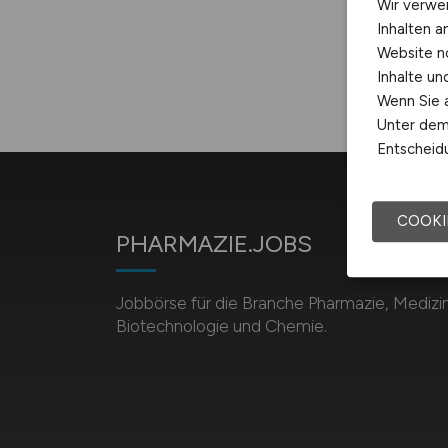
Wir verwe
Inhalten a
Website n
Inhalte u
Wenn Sie a
Unter dem 
Entscheidu
COOKI
PHARMAZIE.JOBS
Jobbörse für die Branche Pharmazie, Medizin
Biotechnologie und Chemie.