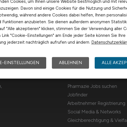
nden Cookies, um Ihnen unsere Website bestmöglich und mit rele
nzuzeigen. Davon sind einige Cookies für die Nutzung und Sicherh
otwendig, während andere Cookies dabei helfen, Ihnen personalisi
nd Funktionen anzubieten. Sie dienen außerdem anonymen Statisti
uf "Alle akzeptieren" klicken, stimmen Sie der Verwendung aller C
Link "Cookie-Einstellungen" am Ende jeder Seite können Sie Ihre
ng jederzeit nachträglich aufrufen und ändern.
Datenschutzerklä
E-EINSTELLUNGEN
ABLEHNEN
ALLE AKZEP
Für Arbeitnehmer
,
Pharmazie Jobs suchen
Jobfinder
Arbeitnehmer Registrierung
Social Media & Networks
Gleichberechtigung & Vielfal