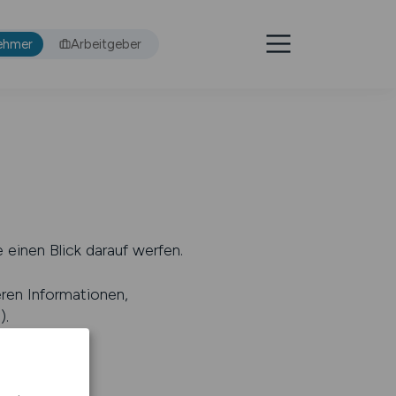
ehmer
Arbeitgeber
 einen Blick darauf werfen.
eren Informationen,
s
).