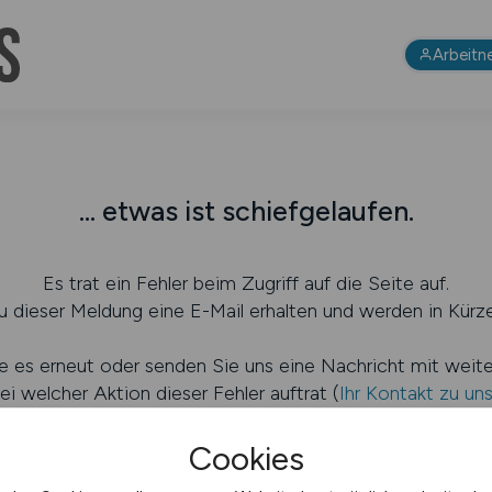
Arbeitn
... etwas ist schiefgelaufen.
Es trat ein Fehler beim Zugriff auf die Seite auf.
 dieser Meldung eine E-Mail erhalten und werden in Kürze
e es erneut oder senden Sie uns eine Nachricht mit weit
ei welcher Aktion dieser Fehler auftrat (
Ihr Kontakt zu un
Cookies