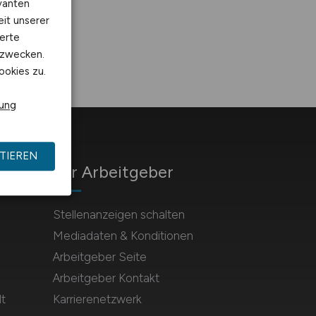
vanten
eit unserer
erte
kzwecken.
ookies zu.
rung
TIEREN
Für Arbeitgeber
Stellenanzeigen schalten
Mediadaten & Konditionen
Arbeitgeber Seite
Arbeitgeber Kontakt
t
Karrierenetzwerk