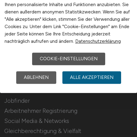
Stellenanzeigen schalten
Ihnen personalisierte Inhalte und Funktionen anzubieten. Sie
dienen außerdem anonymen Statistikzwecken. Wenn Sie auf
Mediadaten & Konditionen
"Alle akzeptieren" klicken, stimmen Sie der Verwendung aller
Arbeitgeber Seite
Cookies zu. Unter dem Link "Cookie-Einstellungen" am Ende
jeder Seite können Sie Ihre Entscheidung jederzeit
Arbeitgeber Kontakt
nachträglich aufrufen und ändern.
Datenschutzerklärung
Karrierenetzwerk
COOKIE-EINSTELLUNGEN
Für Arbeitnehmer
ABLEHNEN
ALLE AKZEPTIEREN
Pharmazie Jobs suchen
Jobfinder
Arbeitnehmer Registrierung
Social Media & Networks
Gleichberechtigung & Vielfalt