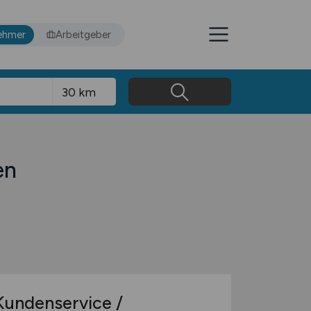
ehmer
Arbeitgeber
en
undenservice /