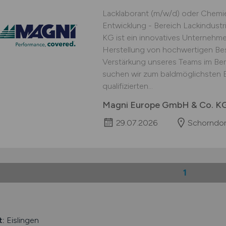
Lacklaborant (m/w/d) oder Chemi
Entwicklung - Bereich Lackindu
KG ist ein innovatives Unternehm
Herstellung von hochwertigen Be
Verstärkung unseres Teams im Be
suchen wir zum baldmöglichsten Ei
qualifizierten...
Magni Europe GmbH & Co. K
29.07.2026
Schorndor
1
t:
Eislingen