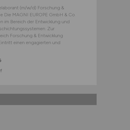
elaborant (m/w/d) Forschung &
strie Die MAGNI EUROPE GmbH & Co.
en im Bereich der Entwicklung und
schichtungssystemen. Zur
reich Forschung & Entwicklung
ntritt einen engagierten und
G
f