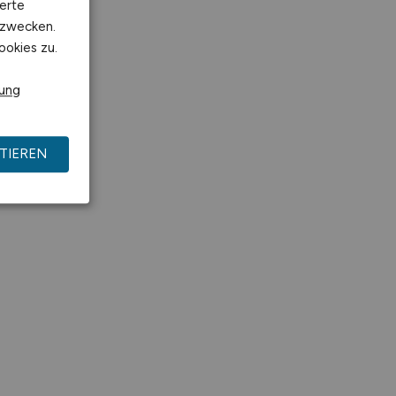
erte
kzwecken.
ookies zu.
rung
TIEREN