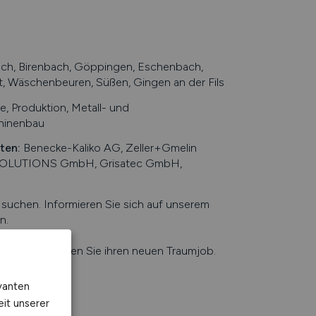
ch, Birenbach, Göppingen, Eschenbach,
, Wäschenbeuren, Süßen, Gingen an der Fils
, Produktion, Metall- und
chinenbau
eten
:
Benecke-Kaliko AG, Zeller+Gmelin
 SOLUTIONS GmbH, Grisatec GmbH,
chen. Informieren Sie sich auf unserem
en
.
e Jobbörse finden Sie ihren neuen Traumjob.
vanten
eit unserer