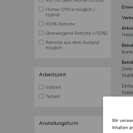
Vor Ort (kein Home-Office)
Einw
Home-Office möglich /
Hybrid
Verk
100% Remote
Arbe
Überwiegend Remote (>50%)
Hein
Remote aus dem Ausland
Belie
möglich
Kuns
Belie
GmbH
Arbeitszeit
Stah
Einfa
Vollzeit
Stell
Teilzeit
Mache
Kurzin
Wir verwe
Anstellungsform
Inhalten a