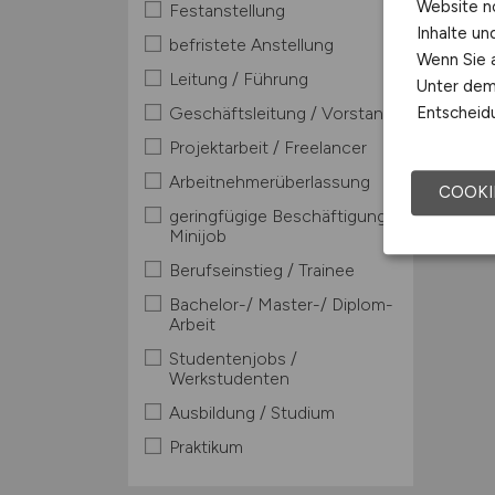
Website n
Festanstellung
Inhalte u
befristete Anstellung
Wenn Sie a
Leitung / Führung
Unter dem 
Geschäftsleitung / Vorstand
Entscheidu
Projektarbeit / Freelancer
Arbeitnehmerüberlassung
COOKI
geringfügige Beschäftigung /
Minijob
Berufseinstieg / Trainee
Bachelor-/ Master-/ Diplom-
Arbeit
Studentenjobs /
Werkstudenten
Ausbildung / Studium
Praktikum