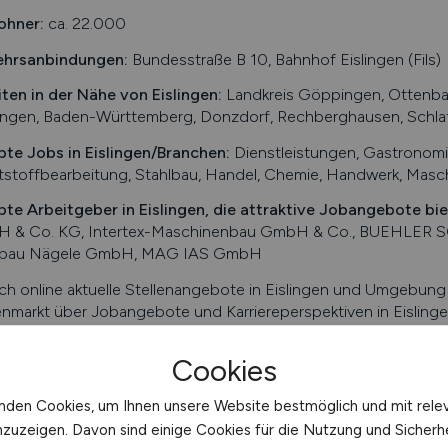
ohner:
ca. 22.000
ehrsanbindungen:
Bundesstraße B 10, Bahnhof Eislingen (Fils)
iten in der Nähe von
Eislingen
:
Landkreis Göppingen, Ottenba
ingen, Baden-Württemberg, Donzdorf, Rechberghausen, Schlat
bte Jobs in
Eislingen
/Branchen
:
Dienstleistungen, Gastronomie
tstoffbearbeitung, Stahlbau, Handel, Chemie, Handwerk, Mas
bte Arbeitgeber in
Eislingen
, die attraktive Jobangebote bi
 & Co. KG, Intertex-Maschinenbau GmbH & Co., BUEHLER
lbau Nägele GmbH, MAG IAS GmbH
ch online aktuelle Stellenangebote in
Eislingen
und Umgebung su
enmarkt über Jobangebote und Karriereperspektiven in
Eisling
n Sie den nächsten Schritt auf der Karriereleiter – auf unser
Cookies
fo/Auszug Eislingen. Alle Angaben ohne Gewähr.
nden Cookies, um Ihnen unsere Website bestmöglich und mit rele
nzuzeigen. Davon sind einige Cookies für die Nutzung und Sicherh