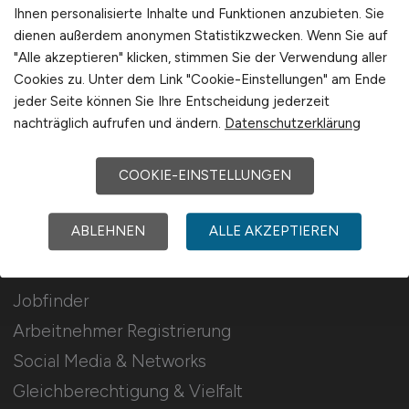
Stellenanzeigen schalten
Ihnen personalisierte Inhalte und Funktionen anzubieten. Sie
dienen außerdem anonymen Statistikzwecken. Wenn Sie auf
Mediadaten & Konditionen
"Alle akzeptieren" klicken, stimmen Sie der Verwendung aller
Arbeitgeber Seite
Cookies zu. Unter dem Link "Cookie-Einstellungen" am Ende
jeder Seite können Sie Ihre Entscheidung jederzeit
Arbeitgeber Kontakt
nachträglich aufrufen und ändern.
Datenschutzerklärung
Karrierenetzwerk
COOKIE-EINSTELLUNGEN
Für Arbeitnehmer
ABLEHNEN
ALLE AKZEPTIEREN
Pharmazie Jobs suchen
Jobfinder
Arbeitnehmer Registrierung
Social Media & Networks
Gleichberechtigung & Vielfalt