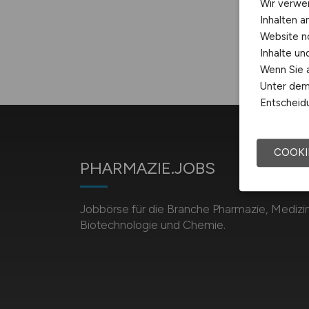
Wir verwe
Inhalten a
Website n
Inhalte u
Wenn Sie a
Unter dem 
Entscheidu
COOKI
PHARMAZIE.JOBS
Jobbörse für die Branche Pharmazie, Medizin
Biotechnologie und Chemie.