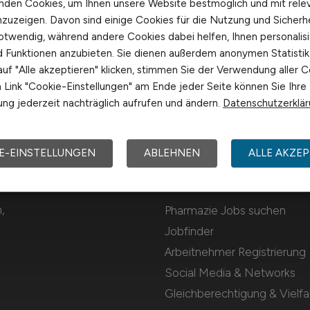
nden Cookies, um Ihnen unsere Website bestmöglich und mit rele
nzuzeigen. Davon sind einige Cookies für die Nutzung und Sicherh
otwendig, während andere Cookies dabei helfen, Ihnen personalisi
nd Funktionen anzubieten. Sie dienen außerdem anonymen Statisti
uf "Alle akzeptieren" klicken, stimmen Sie der Verwendung aller C
Link "Cookie-Einstellungen" am Ende jeder Seite können Sie Ihre
ng jederzeit nachträglich aufrufen und ändern.
Datenschutzerklä
E-EINSTELLUNGEN
ABLEHNEN
ALLE AKZEP
Für Arbeitnehmer
,
Pharmazie Jobs suchen
Jobfinder
Arbeitnehmer Registrierung
Social Media & Networks
Gleichberechtigung & Vielfal