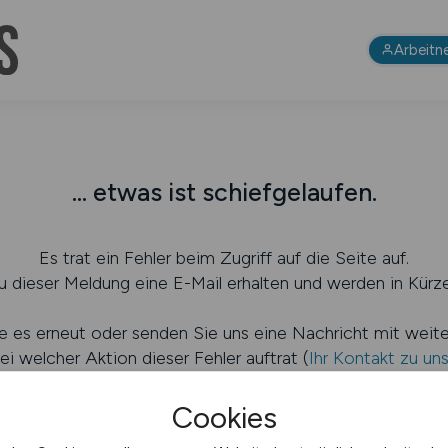
Arbeitn
... etwas ist schiefgelaufen.
Es trat ein Fehler beim Zugriff auf die Seite auf.
 dieser Meldung eine E-Mail erhalten und werden in Kürze
e es erneut oder senden Sie uns eine Nachricht mit weit
ei welcher Aktion dieser Fehler auftrat (
Ihr Kontakt zu un
Cookies