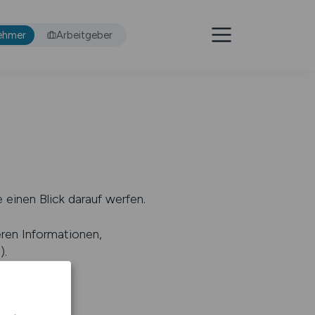
ehmer
Arbeitgeber
 einen Blick darauf werfen.
eren Informationen,
s
).