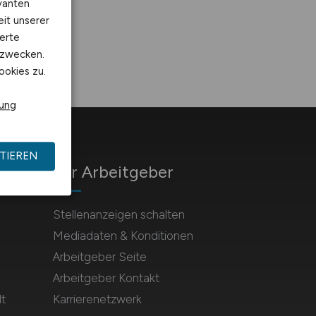
vanten
eit unserer
erte
kzwecken.
ookies zu.
rung
TIEREN
Für Arbeitgeber
Stellenanzeigen schalten
Mediadaten & Konditionen
Arbeitgeber Seite
Arbeitgeber Kontakt
t
Karrierenetzwerk