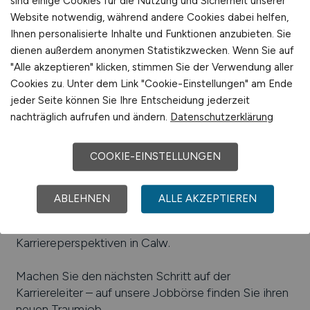
sind einige Cookies für die Nutzung und Sicherheit unserer
Beliebte Jobs in
Calw
/Branchen
:
Maschinenbau,
Website notwendig, während andere Cookies dabei helfen,
Produktion, Dienstleistungen, Verpackungen,
Ihnen personalisierte Inhalte und Funktionen anzubieten. Sie
Ingenieurwesen, Handel, Gewerbe
dienen außerdem anonymen Statistikzwecken. Wenn Sie auf
Beliebte Arbeitgeber in
Calw
, die attraktive
"Alle akzeptieren" klicken, stimmen Sie der Verwendung aller
Jobangebote bieten
:
Simex Filterpressen und
Cookies zu. Unter dem Link "Cookie-Einstellungen" am Ende
Wassertechnik GmbH & Co. KG, Alfred Herrmann
jeder Seite können Sie Ihre Entscheidung jederzeit
Apparatebau GmbH, SDS Systemtechnik GmbH,
nachträglich aufrufen und ändern.
Datenschutzerklärung
Steripac GmbH, Horst Rentschler
Kunststoffverarbeitung, Herzog Stahlhandel GmbH,
COOKIE-EINSTELLUNGEN
Perrot GmbH & Co. KG, h.team GmbH & Co. KG
Einfach online aktuelle Stellenangebote in
Calw
und
ABLEHNEN
ALLE AKZEPTIEREN
Umgebung suchen. Informieren Sie sich auf unserem
Stellenmarkt über Jobangebote und
Karriereperspektiven in
Calw
.
Machen Sie den nächsten Schritt auf der
Karriereleiter – auf unsere Jobbörse finden Sie ihren
neuen Traumjob.