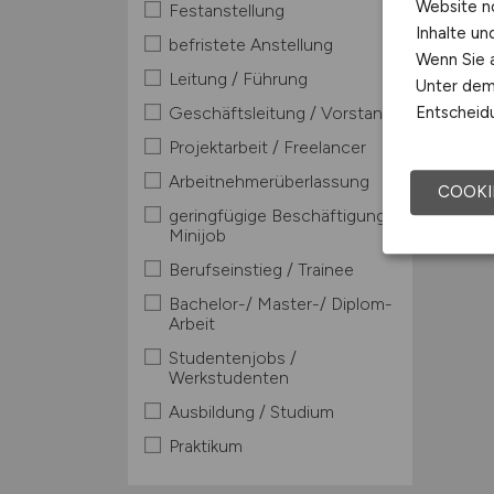
Website n
Festanstellung
Inhalte u
befristete Anstellung
Wenn Sie a
Leitung / Führung
Unter dem 
Geschäftsleitung / Vorstand
Entscheidu
Projektarbeit / Freelancer
Arbeitnehmerüberlassung
COOKI
geringfügige Beschäftigung /
Minijob
Berufseinstieg / Trainee
Bachelor-/ Master-/ Diplom-
Arbeit
Studentenjobs /
Werkstudenten
Ausbildung / Studium
Praktikum