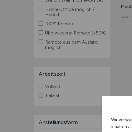
Vor Ort (kein Home-Office)
Mache
Home-Office möglich /
Hybrid
Kurzin
100% Remote
Überwiegend Remote (>50%)
Remote aus dem Ausland
möglich
Arbeitszeit
Vollzeit
Teilzeit
Wir verwe
Anstellungsform
Inhalten a