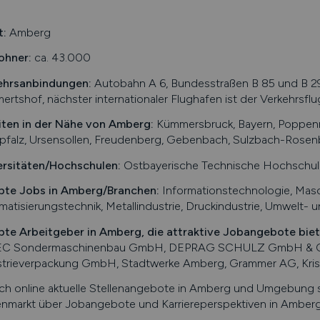
t:
Amberg
ohner:
ca. 43.000
ehrsanbindungen:
Autobahn A 6, Bundesstraßen B 85 und B 29
rtshof, nächster internationaler Flughafen ist der Verkehrsf
iten in der Nähe von
Amberg
:
Kümmersbruck, Bayern, Poppenri
pfalz, Ursensollen, Freudenberg, Gebenbach, Sulzbach-Rosen
ersitäten/Hochschulen:
Ostbayerische Technische Hochschu
bte Jobs in
Amberg
/Branchen
:
Informationstechnologie, Masc
atisierungstechnik, Metallindustrie, Druckindustrie, Umwelt- 
bte Arbeitgeber in
Amberg
, die attraktive Jobangebote bie
C Sondermaschinenbau GmbH, DEPRAG SCHULZ GmbH & Co
strieverpackung GmbH, Stadtwerke Amberg, Grammer AG, Kris
ch online aktuelle Stellenangebote in
Amberg
und Umgebung su
enmarkt über Jobangebote und Karriereperspektiven in
Amber