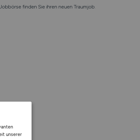
e Jobbörse finden Sie ihren neuen Traumjob.
vanten
eit unserer