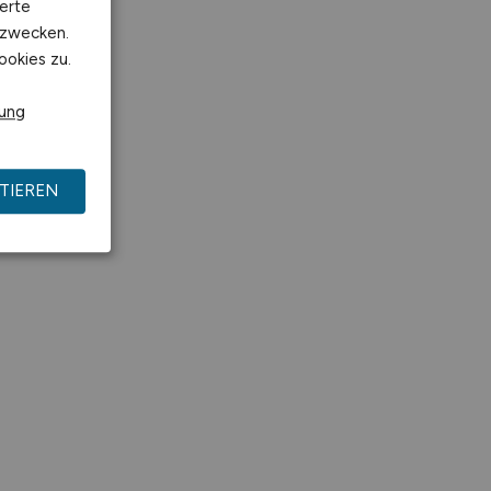
erte
kzwecken.
ookies zu.
rung
TIEREN