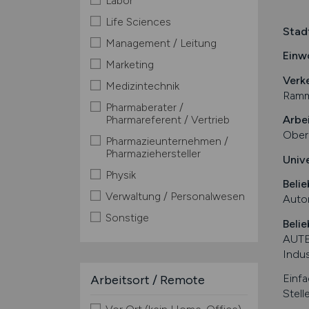
Labor
Life Sciences
Stad
Management / Leitung
Einw
Marketing
Verk
Medizintechnik
Ramme
Pharmaberater /
Pharmareferent / Vertrieb
Arbe
Ober
Pharmazieunternehmen /
Pharmaziehersteller
Univ
Physik
Belie
Verwaltung / Personalwesen
Autom
Sonstige
Belie
AUTE
Indu
Einfa
Arbeitsort / Remote
Stell