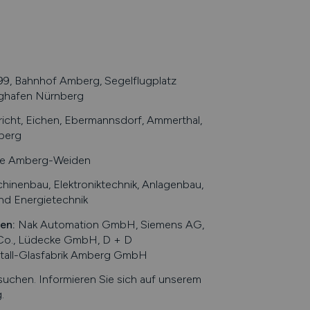
9, Bahnhof Amberg, Segelflugplatz
lughafen Nürnberg
cht, Eichen, Ebermannsdorf, Ammerthal,
berg
le Amberg-Weiden
hinenbau, Elektroniktechnik, Anlagenbau,
und Energietechnik
ten
:
Nak Automation GmbH, Siemens AG,
., Lüdecke GmbH, D + D
tall-Glasfabrik Amberg GmbH
chen. Informieren Sie sich auf unserem
g
.