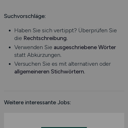
Life Sciences
Bachelor-/ Master-/ Diplom-Arbeit
Hessen
Management / Leitung
Studentenjobs / Werkstudenten
Mecklenburg-Vorpommern
Suchvorschläge:
Marketing
Ausbildung / Studium
Niedersachsen
Medizintechnik
Praktikum
Haben Sie sich vertippt? Überprüfen Sie
Nordrhein-Westfalen
Pharmaberater / Pharmareferent / Vertrieb
die
Rechtschreibung
.
Rheinland-Pfalz
Pharmazieunternehmen / Pharmaziehersteller
Verwenden Sie
ausgeschriebene Wörter
Saarland
Physik
statt Abkürzungen.
Sachsen
Verwaltung / Personalwesen
Versuchen Sie es mit alternativen oder
Sachsen-Anhalt
Sonstige
allgemeineren Stichwörtern
.
Schleswig-Holstein
Thüringen
Deutschlandweit
Österreich
Weitere interessante Jobs:
Schweiz
Europa
International