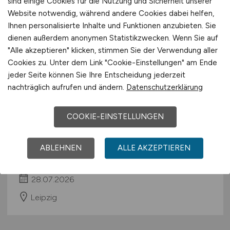
sind einige Cookies für die Nutzung und Sicherheit unserer
Website notwendig, während andere Cookies dabei helfen,
Ihnen personalisierte Inhalte und Funktionen anzubieten. Sie
dienen außerdem anonymen Statistikzwecken. Wenn Sie auf
"Alle akzeptieren" klicken, stimmen Sie der Verwendung aller
Cookies zu. Unter dem Link "Cookie-Einstellungen" am Ende
jeder Seite können Sie Ihre Entscheidung jederzeit
nachträglich aufrufen und ändern.
Datenschutzerklärung
Servicetechniker /
Anlagenmechaniker
(m/w/d)
COOKIE-EINSTELLUNGEN
HKLS für Gebäudetechnik
ABLEHNEN
ALLE AKZEPTIEREN
Fresenius Health Services Deutschland-
Betriebstechnik Mitte-Ost GmbH
28.07.2026
Leipzig