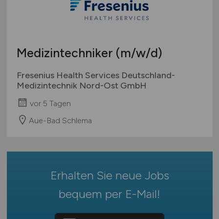
Krankenhaus / Klinik
geringfügige Beschäftigung / Minijob
Bremen
Labor
Berufseinstieg / Trainee
Hamburg
Life Sciences
Bachelor-/ Master-/ Diplom-Arbeit
Hessen
Management / Leitung
Studentenjobs / Werkstudenten
Medizintechniker
(m/w/d)
Mecklenburg-Vorpommern
Marketing
Ausbildung / Studium
Niedersachsen
Medizintechnik
Fresenius Health Services Deutschland-
Praktikum
Nordrhein-Westfalen
Medizintechnik Nord-Ost GmbH
Pharmaberater / Pharmareferent / Vertrieb
Rheinland-Pfalz
Pharmazieunternehmen / Pharmaziehersteller
vor 5 Tagen
Saarland
Physik
Aue-Bad Schlema
Sachsen
Verwaltung / Personalwesen
Sachsen-Anhalt
Sonstige
Schleswig-Holstein
Thüringen
Erhalten Sie neue Jobs
Deutschlandweit
bequem per
E-Mail
!
Österreich
Schweiz