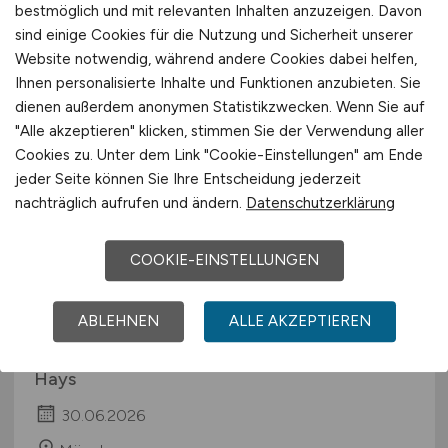
bestmöglich und mit relevanten Inhalten anzuzeigen. Davon
vor 4 Tagen
sind einige Cookies für die Nutzung und Sicherheit unserer
Stuttgart, München, Hamburg, Berlin, Frankfurt
Website notwendig, während andere Cookies dabei helfen,
am Main
Ihnen personalisierte Inhalte und Funktionen anzubieten. Sie
dienen außerdem anonymen Statistikzwecken. Wenn Sie auf
"Alle akzeptieren" klicken, stimmen Sie der Verwendung aller
Cookies zu. Unter dem Link "Cookie-Einstellungen" am Ende
jeder Seite können Sie Ihre Entscheidung jederzeit
nachträglich aufrufen und ändern.
Datenschutzerklärung
COOKIE-EINSTELLUNGEN
Bereichsleiter Produktion
ABLEHNEN
ALLE AKZEPTIEREN
Biopharma
(m/w/d)
Hays
30.06.2026