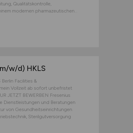
tung, Qualitätskontrolle,
einem modernen pharmazeutischen...
(m/w/d)
HKLS
rlin Facilities &
mein Vollzeit ab sofort unbefristet
0EUR JETZT BEWERBEN Fresenius
de Dienstleistungen und Beratungen
tur von Gesundheitseinrichtungen.
riebstechnik, Sterilgutversorgung