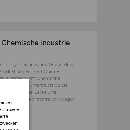
 Chemische Industrie
on, bringst technisches Verständnis
 Produktionsfachkraft Chemie
oduktionsfachkraft Chemische
ieser Position unterstützt du die
chtungssysteme, Lacke und
. Du bereitest Rohstoffe vor, wiegst
vanten
eit unserer
erte
kzwecken.