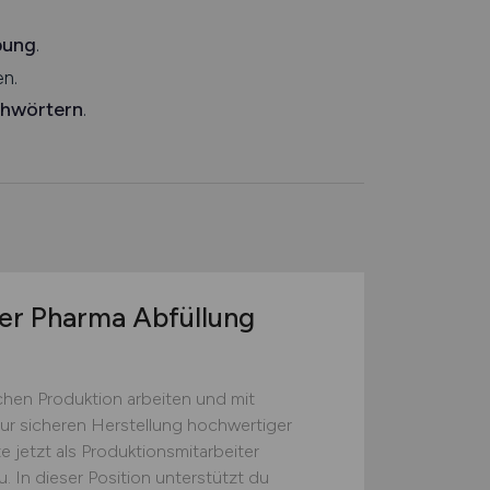
bung
.
n.
chwörtern
.
er Pharma Abfüllung
hen Produktion arbeiten und mit
zur sicheren Herstellung hochwertiger
e jetzt als Produktionsmitarbeiter
. In dieser Position unterstützt du