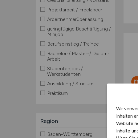
Geschäftsleitung / Vorstand
Projektarbeit / Freelancer
Arbeitnehmerüberlassung
geringfügige Beschäftigung /
Minijob
Berufseinstieg / Trainee
Bachelor-/ Master-/ Diplom-
Arbeit
Studentenjobs /
Werkstudenten
Ausbildung / Studium
Praktikum
Wir verwe
Inhalten a
Region
Website n
Inhalte u
Baden-Württemberg