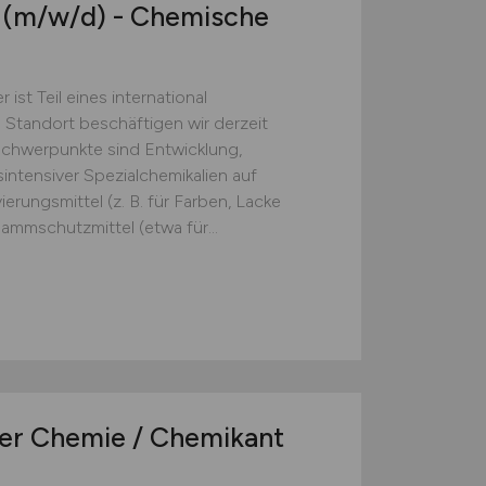
r
(m/w/d)
- Chemische
st Teil eines international
Standort beschäftigen wir derzeit
Schwerpunkte sind Entwicklung,
intensiver Spezialchemikalien auf
rungsmittel (z. B. für Farben, Lacke
lammschutzmittel (etwa für...
ter Chemie / Chemikant