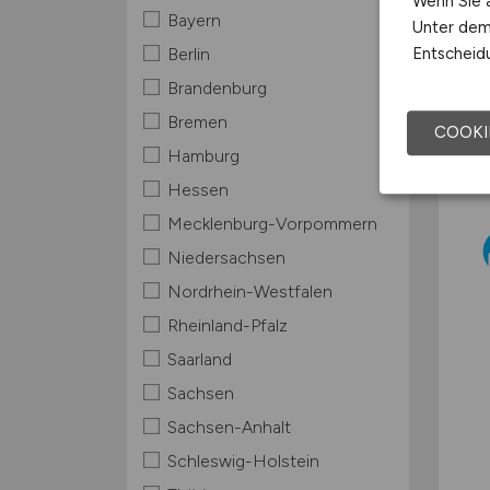
Wenn Sie a
Bayern
Unter dem 
Entscheidu
Berlin
Brandenburg
Bremen
COOKI
Hamburg
Hessen
Mecklenburg-Vorpommern
Niedersachsen
Nordrhein-Westfalen
Rheinland-Pfalz
Saarland
Sachsen
Sachsen-Anhalt
Schleswig-Holstein