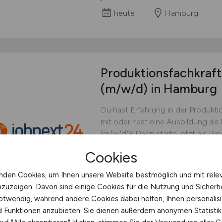
heute
Hamburg
Produktionsfachkraft
(m/w/d)
in Hamburg
Du hast Erfahrung in der Produkti
mit oder hast eine Ausbildung als
(m/w/d)? Dann starte jetzt als Pr
Industrie (m/w/d) in Hamburg. In d
Cookies
Herstellung hochwertiger Beschi
industrieller Oberflächenlösungen
nden Cookies, um Ihnen unsere Website bestmöglich und mit rele
Materialien...
nzuzeigen. Davon sind einige Cookies für die Nutzung und Sicherh
otwendig, während andere Cookies dabei helfen, Ihnen personalisi
jobnext24 GmbH
nd Funktionen anzubieten. Sie dienen außerdem anonymen Statisti
heute
Hamburg