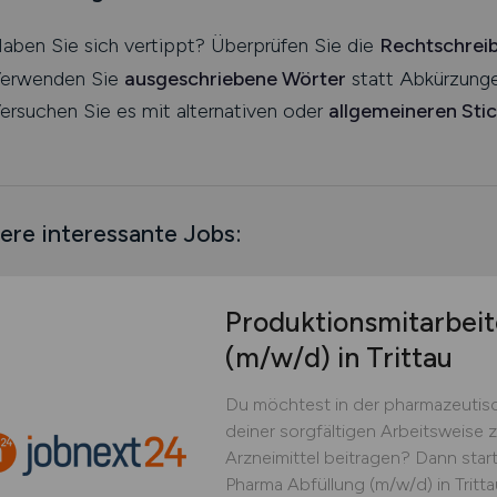
aben Sie sich vertippt? Überprüfen Sie die
Rechtschrei
erwenden Sie
ausgeschriebene Wörter
statt Abkürzunge
ersuchen Sie es mit alternativen oder
allgemeineren Sti
ere interessante Jobs:
Produktionsmitarbeit
(m/w/d)
in Trittau
Du möchtest in der pharmazeutisc
deiner sorgfältigen Arbeitsweise 
Arzneimittel beitragen? Dann start
Pharma Abfüllung (m/w/d) in Trittau