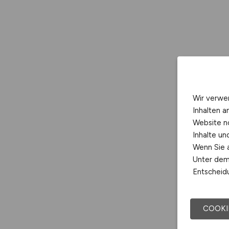
Wir verwe
Inhalten a
Website n
Inhalte u
Wenn Sie a
Unter dem 
Entscheidu
COOKI