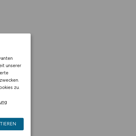
vanten
eit unserer
erte
kzwecken.
ookies zu.
rung
TIEREN