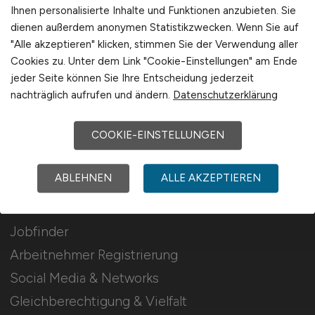
Stellenanzeigen schalten
Ihnen personalisierte Inhalte und Funktionen anzubieten. Sie
dienen außerdem anonymen Statistikzwecken. Wenn Sie auf
Mediadaten & Konditionen
"Alle akzeptieren" klicken, stimmen Sie der Verwendung aller
Arbeitgeber Seite
Cookies zu. Unter dem Link "Cookie-Einstellungen" am Ende
jeder Seite können Sie Ihre Entscheidung jederzeit
Arbeitgeber Kontakt
nachträglich aufrufen und ändern.
Datenschutzerklärung
Karrierenetzwerk
COOKIE-EINSTELLUNGEN
Für Arbeitnehmer
ABLEHNEN
ALLE AKZEPTIEREN
Pharmazie Jobs suchen
Jobfinder
Arbeitnehmer Registrierung
Social Media & Networks
Gleichberechtigung & Vielfalt