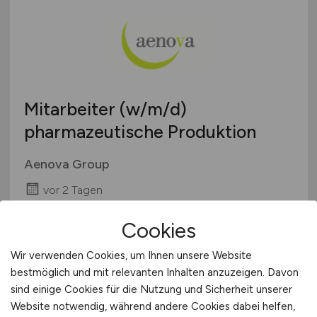
Berlin
klinische Produkte
Arbeitnehmerüberlassung
Brandenburg
Krankenhaus / Klinik
geringfügige Beschäftigung / Minijob
Bremen
Labor
Berufseinstieg / Trainee
Hamburg
Life Sciences
Bachelor-/ Master-/ Diplom-Arbeit
Hessen
Management / Leitung
Studentenjobs / Werkstudenten
Mitarbeiter
(w/m/d)
Mecklenburg-Vorpommern
Marketing
Ausbildung / Studium
pharmazeutische Produktion
Niedersachsen
Medizintechnik
Praktikum
Nordrhein-Westfalen
Pharmaberater / Pharmareferent / Vertrieb
Aenova Group
Rheinland-Pfalz
Pharmazieunternehmen / Pharmaziehersteller
vor 2 Tagen
Saarland
Physik
Sachsen
Münster
Verwaltung / Personalwesen
Cookies
Sachsen-Anhalt
Sonstige
Schleswig-Holstein
Wir verwenden Cookies, um Ihnen unsere Website
1
bestmöglich und mit relevanten Inhalten anzuzeigen. Davon
Thüringen
sind einige Cookies für die Nutzung und Sicherheit unserer
Deutschlandweit
Website notwendig, während andere Cookies dabei helfen,
Österreich