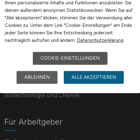
Ihnen personalisierte Inhalte und Funktionen anzubieten. Sie
Schweiz
dienen außerdem anonymen Statistikzwecken. Wenn Sie auf
Europa
"Alle akzeptieren" klicken, stimmen Sie der Verwendung aller
Cookies zu. Unter dem Link "Cookie-Einstellungen" am Ende
International
jeder Seite können Sie Ihre Entscheidung jederzeit
nachträglich aufrufen und ändern.
Datenschutzerklärung
COOKIE-EINSTELLUNGEN
PHARMAZIE.JOBS
ABLEHNEN
ALLE AKZEPTIEREN
Jobbörse für die Branche Pharmazie, Medizin,
Biotechnologie und Chemie.
Für Arbeitgeber