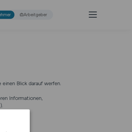
ehmer
Arbeitgeber
 einen Blick darauf werfen.
eren Informationen,
s
).