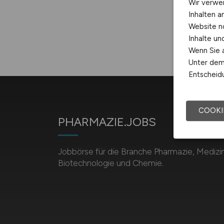
Wir verwe
Inhalten a
Website n
Inhalte u
Wenn Sie a
Unter dem 
Entscheidu
COOKI
PHARMAZIE.JOBS
Jobbörse für die Branche Pharmazie, Medizin
Biotechnologie und Chemie.