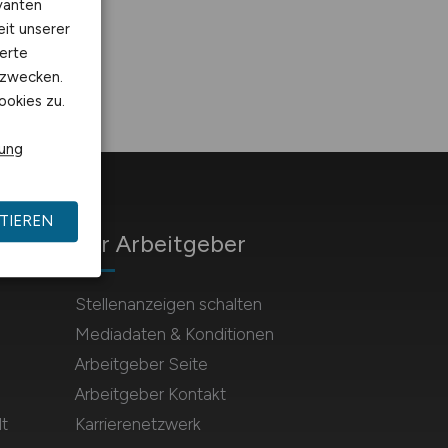
vanten
eit unserer
erte
kzwecken.
ookies zu.
rung
TIEREN
Für Arbeitgeber
Stellenanzeigen schalten
Mediadaten & Konditionen
Arbeitgeber Seite
Arbeitgeber Kontakt
t
Karrierenetzwerk