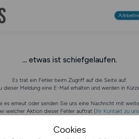
Arbeitn
... etwas ist schiefgelaufen.
Es trat ein Fehler beim Zugriff auf die Seite auf.
 dieser Meldung eine E-Mail erhalten und werden in Kürze
e es erneut oder senden Sie uns eine Nachricht mit weit
ei welcher Aktion dieser Fehler auftrat (
Ihr Kontakt zu un
Cookies