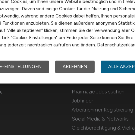
nden Cookies, um Ihnen unsere Website bestmöglich und mit rele
nzuzeigen. Davon sind einige Cookies für die Nutzung und Sicherh
otwendig, während andere Cookies dabei helfen, Ihnen personalisi
nd Funktionen anzubieten. Sie dienen außerdem anonymen Statisti
uf "Alle akzeptieren" klicken, stimmen Sie der Verwendung aller C
Link "Cookie-Einstellungen" am Ende jeder Seite können Sie Ihre
ng jederzeit nachträglich aufrufen und ändern.
Datenschutzerklä
E-EINSTELLUNGEN
ABLEHNEN
ALLE AKZEP
Für Arbeitnehmer
,
Pharmazie Jobs suchen
Jobfinder
Arbeitnehmer Registrierung
Social Media & Networks
Gleichberechtigung & Vielfal