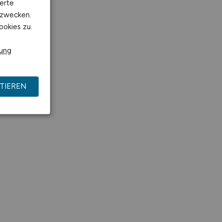
erte
kzwecken.
ookies zu.
rung
TIEREN