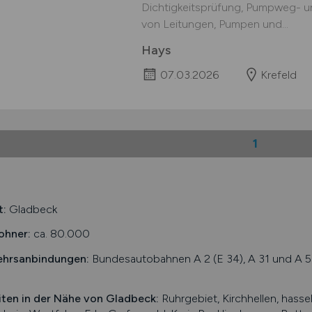
Dichtigkeitsprüfung, Pumpweg- 
von Leitungen, Pumpen und...
Hays
07.03.2026
Krefeld
1
t:
Gladbeck
ohner:
ca. 80.000
ehrsanbindungen:
Bundesautobahnen A 2 (E 34), A 31 und A 5
iten in der Nähe von
Gladbeck
:
Ruhrgebiet, Kirchhellen, hasse