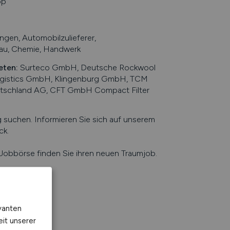
op
ngen, Automobilzulieferer,
bau, Chemie, Handwerk
eten
:
Surteco GmbH, Deutsche Rockwool
Logistics GmbH, Klingenburg GmbH, TCM
utschland AG, CFT GmbH Compact Filter
uchen. Informieren Sie sich auf unserem
ck
.
e Jobbörse finden Sie ihren neuen Traumjob.
vanten
eit unserer