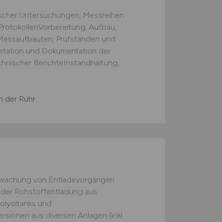
scher Untersuchungen, Messreihen
rotokollenVorbereitung, Aufbau,
Messaufbauten, Prüfständen und
etation und Dokumentation der
chnischer BerichteInstandhaltung,...
n der Ruhr
rwachung von Entladevorgängen
der Rohstoffentladung aus
olyoltanks und
sionen aus diversen Anlagen (inkl.