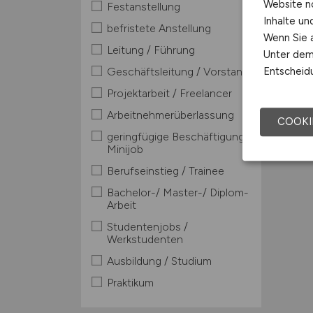
Website n
Festanstellung
Inhalte u
befristete Anstellung
Wenn Sie a
Leitung / Führung
Unter dem 
Geschäftsleitung / Vorstand
Entscheidu
Projektarbeit / Freelancer
Arbeitnehmerüberlassung
COOKI
geringfügige Beschäftigung /
Minijob
Berufseinstieg / Trainee
Bachelor-/ Master-/ Diplom-
Arbeit
Studentenjobs /
Werkstudenten
Ausbildung / Studium
Praktikum