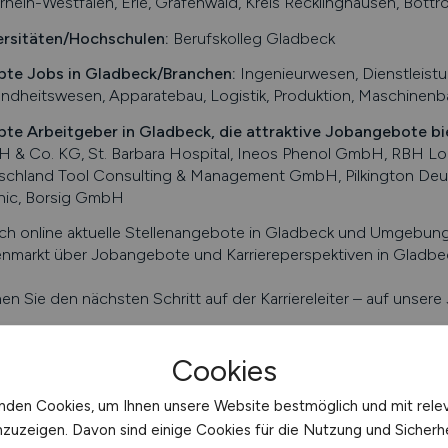
hein-Westfalen, Erle, Grafenwald, Kreis Recklinghausen, Bottr
ersitäten/Hochschulen:
Berufskolleg Gladbeck
bte Jobs in
Gladbeck
/Branchen
:
Ingenieurwesen, Dienstleistu
ndheitswesen, Apparatebau, Logistik, Produktion, Maschinen
bte Arbeitgeber in
Gladbeck
, die attraktive Jobangebote bi
 & Co. KG, St. Barbara Hospital, Ineos Phenol GmbH, RBH 
schland Tool Consulting & Management GmbH, Pilkington De
nic, Borsig GmbH
ch online aktuelle Stellenangebote in
Gladbeck
und Umgebung s
enmarkt über Jobangebote und Karriereperspektiven in
Gladbe
n Sie den nächsten Schritt auf der Karriereleiter – auf unser
fo/Auszug Gladbeck. Alle Angaben ohne Gewähr.
Cookies
nden Cookies, um Ihnen unsere Website bestmöglich und mit rele
nzuzeigen. Davon sind einige Cookies für die Nutzung und Sicherh