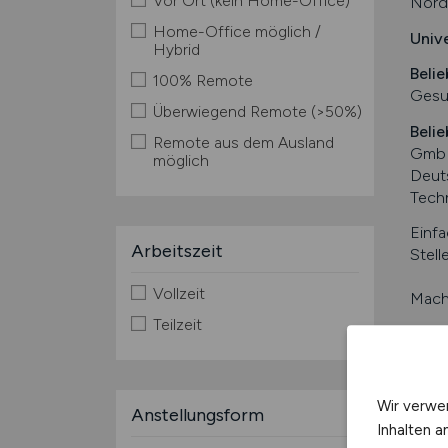
Vor Ort (kein Home-Office)
Nordr
Home-Office möglich /
Univ
Hybrid
Belie
100% Remote
Gesu
Überwiegend Remote (>50%)
Belie
Remote aus dem Ausland
GmbH
möglich
Deut
Tech
Einfa
Arbeitszeit
Stell
Vollzeit
Mache
Teilzeit
Kurzin
Wir verwe
Anstellungsform
Inhalten a