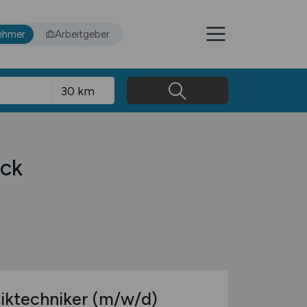
ehmer
Arbeitgeber
eck
siktechniker
(m/w/d)