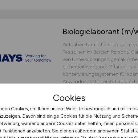
Biologielaborant
(m/w
Aufgaben Unterstützung bei mikr
Testreihen im Bereich Personal 
von Untersuchungen gemäß Arbe
SicherheitsvorgabenMitarbeit bei
Konservierungssystemen für kos
AnwendungenUnterstützung extern
Hays
Cookies
vor 3 Tagen
Hamburg
nden Cookies, um Ihnen unsere Website bestmöglich und mit rele
nzuzeigen. Davon sind einige Cookies für die Nutzung und Sicherh
otwendig, während andere Cookies dabei helfen, Ihnen personalisi
nd Funktionen anzubieten. Sie dienen außerdem anonymen Statisti