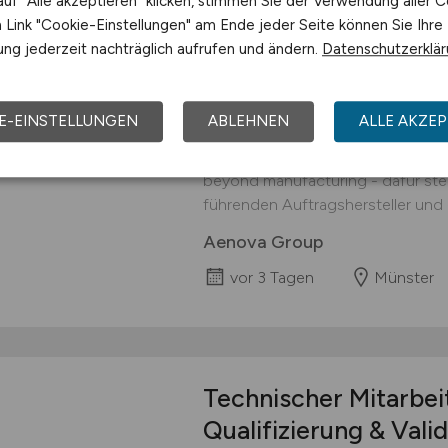
uf "Alle akzeptieren" klicken, stimmen Sie der Verwendung aller C
Mitarbeiter
(w/m/d)
p
Link "Cookie-Einstellungen" am Ende jeder Seite können Sie Ihre
Produktion
ng jederzeit nachträglich aufrufen und ändern.
Datenschutzerklä
Mitarbeiter (w/m/d) pharmazeutis
Münster, Deutschland Du möchtest
E-EINSTELLUNGEN
ABLEHNEN
ALLE AKZEP
Gesundheit von Patient*innen lei
wirklich Sinnvolles bewirken? Dann
beyond manufacturing - dafür steh
führenden Auftragshersteller und -e
Aenova Group
vor 3 Tagen
Münster
Technischer Mitarbei
Qualifizierung & Vali