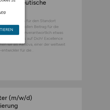
ookies zu.
harmazeutische
rung
che Produktion für den Standort
 einen wertvollen Beitrag für die
TIEREN
sten? Und eigenverantwortlich etwas
 freuen wir uns auf Dich! Excellence
en wir als Aenova, einer der weltweit
ntwickler für die...
ter
(m/w/d)
dierung