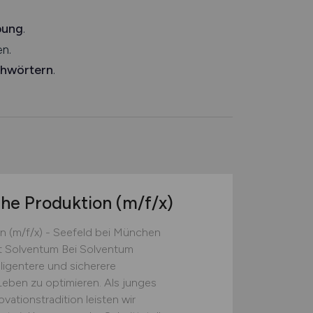
bung
.
n.
chwörtern
.
he Produktion
(m/f
/x)
 (m/f/x) - Seefeld bei München
t Solventum Bei Solventum
lligentere und sicherere
eben zu optimieren. Als junges
ationstradition leisten wir