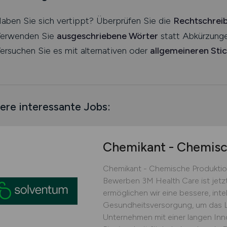
aben Sie sich vertippt? Überprüfen Sie die
Rechtschrei
erwenden Sie
ausgeschriebene Wörter
statt Abkürzunge
ersuchen Sie es mit alternativen oder
allgemeineren Sti
ere interessante Jobs:
Chemikant - Chemisc
Chemikant - Chemische Produktion
Bewerben 3M Health Care ist jetz
ermöglichen wir eine bessere, inte
Gesundheitsversorgung, um das L
Unternehmen mit einer langen Innov