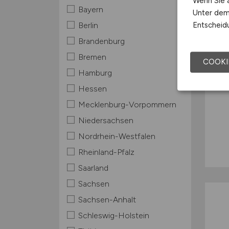
Wenn Sie a
Bayern
Unter dem 
Entscheidu
Berlin
Brandenburg
Bremen
COOKI
Hamburg
Hessen
Mecklenburg-Vorpommern
Niedersachsen
Nordrhein-Westfalen
Rheinland-Pfalz
Saarland
Sachsen
Sachsen-Anhalt
Schleswig-Holstein