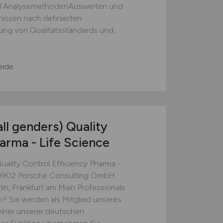
d AnalysemethodenAuswerten und
issen nach definierten
ung von Qualitätsstandards und...
eide
all genders) Quality
arma - Life Science
Quality Control Efficiency Pharma -
0902 Porsche Consulting GmbH
in, Frankfurt am Main Professionals
? Sie werden als Mitglied unseres
einer unserer deutschen