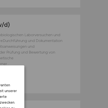
/d)
obiologischen Laborversuchen und
CareDurchführung und Dokumentation
itsanweisungen und
 der Prüfung und Bewertung von
metische
er...
vanten
eit unserer
erte
kzwecken.