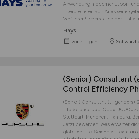
Anwendung moderner Labor- un
Interpretieren von Analysenergebn
VerfahrenSicherstellen der Einhalt
Hays
vor 3 Tagen
Schwarzh
(Senior) Consultant (
Control Efficiency Ph
(Senior) Consultant (all genders) 
Life Science Job-Code: J00002
Stuttgart, München, Hamburg, Berl
Jetzt bewerben. Was erwartet dich
globalen Life-Sciences-Teams in 