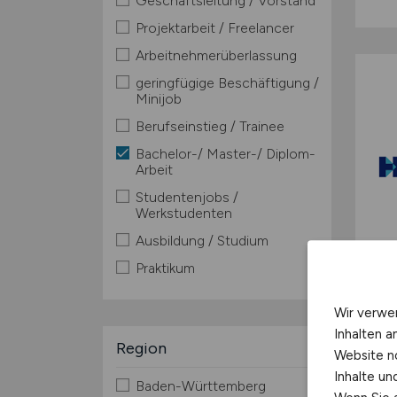
Geschäftsleitung / Vorstand
Projektarbeit / Freelancer
Arbeitnehmerüberlassung
geringfügige Beschäftigung /
Minijob
Berufseinstieg / Trainee
Bachelor-/ Master-/ Diplom-
Arbeit
Studentenjobs /
Werkstudenten
Ausbildung / Studium
Praktikum
Wir verwe
Inhalten a
Region
Website n
Inhalte u
Baden-Württemberg