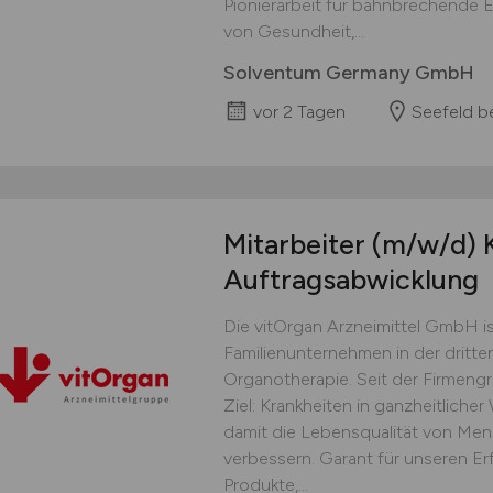
Pionierarbeit für bahnbrechende E
von Gesundheit,...
Solventum Germany GmbH
vor 2 Tagen
Seefeld b
Mitarbeiter
(m/w/d)
K
Auftragsabwicklung
Die vitOrgan Arzneimittel GmbH is
Familienunternehmen in der dritte
Organotherapie. Seit der Firmengr
Ziel: Krankheiten in ganzheitliche
damit die Lebensqualität von Mens
verbessern. Garant für unseren Er
Produkte,...