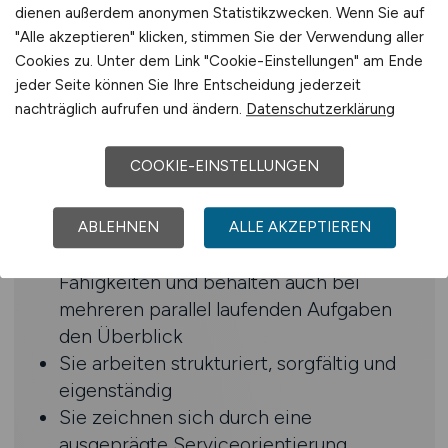
Qualifikation und besitzen sichere
dienen außerdem anonymen Statistikzwecken. Wenn Sie auf
Kenntnisse in der deutsch- und
"Alle akzeptieren" klicken, stimmen Sie der Verwendung aller
Cookies zu. Unter dem Link "Cookie-Einstellungen" am Ende
englischen Sprache (beide Sprachen
jeder Seite können Sie Ihre Entscheidung jederzeit
sind Voraussetzung)
nachträglich aufrufen und ändern.
Datenschutzerklärung
Sie bringen mindestens
erste Berufserfahrung in einer
COOKIE-EINSTELLUNGEN
kaufmännischen oder administrativen
Funktion mit, idealerweise in einer
Pharmaunternehmen
ABLEHNEN
ALLE AKZEPTIEREN
Sie besitzen sehr gute organisatorische
Fähigkeiten und behalten auch bei
mehreren parallel laufenden Aufgaben
den Überblick
Sie arbeiten strukturiert, sorgfältig und
eigenständig
Sie zeichnen sich durch eine
ausgeprägte Serviceorientierung,