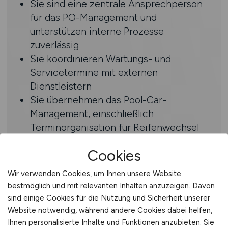
Sie sind eine zentrale Ansprechperson
für das PO-Management und
unterstützen interne Prozesse
zuverlässig
Sie koordinieren Wartungs- und
Servicetermine mit externen
Dienstleistern
Sie übernehmen das Pool-Car-
Management, einschließlich
Terminorganisation für Reifenwechsel
und Inspektionen
Cookies
Profil
Wir verwenden Cookies, um Ihnen unsere Website
bestmöglich und mit relevanten Inhalten anzuzeigen. Davon
Sie verfügen über eine erfolgreich
sind einige Cookies für die Nutzung und Sicherheit unserer
abgeschlossene kaufmännische
Website notwendig, während andere Cookies dabei helfen,
Ausbildung oder eine vergleichbare
Ihnen personalisierte Inhalte und Funktionen anzubieten. Sie