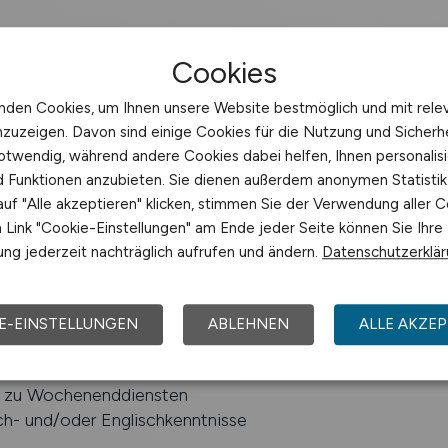
age, -vorbereitung und -management
Cookies
und Diagnostik der Proben
nden Cookies, um Ihnen unsere Website bestmöglich und mit rele
rungen mittels MALDI-TOF
nzuzeigen. Davon sind einige Cookies für die Nutzung und Sicherh
g von Untersuchungen mittels Real-Time PCR
otwendig, während andere Cookies dabei helfen, Ihnen personalisi
n bei Neu- und Weiterentwicklung von Methoden
nd Funktionen anzubieten. Sie dienen außerdem anonymen Statisti
er Qualitätskontrolle
uf "Alle akzeptieren" klicken, stimmen Sie der Verwendung aller C
Link "Cookie-Einstellungen" am Ende jeder Seite können Sie Ihre
ng jederzeit nachträglich aufrufen und ändern.
Datenschutzerklä
hlossene Ausbildung z. B. als BTA, MTA oder VMTA
 der Mikrobiologie
E-EINSTELLUNGEN
ABLEHNEN
ALLE AKZEP
schnelle Arbeitsweise
schaft, Lernbereitschaft, Belastbarkeit und Flexibilität
t zu Wochenenddiensten
h- und/oder Englischkenntnisse