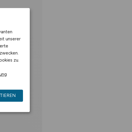
vanten
eit unserer
erte
kzwecken.
ookies zu.
rung
TIEREN