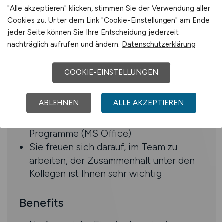
"Alle akzeptieren" klicken, stimmen Sie der Verwendung aller
und Erfahrung in Wartungs- und
Cookies zu. Unter dem Link "Cookie-Einstellungen" am Ende
Instandsetzungsarbeiten mit
jeder Seite können Sie Ihre Entscheidung jederzeit
Fähigkeit zur selbstständigen
nachträglich aufrufen und ändern.
Datenschutzerklärung
Problemlösung und schnelle Reaktion
auf elektrische Störungen
COOKIE-EINSTELLUNGEN
Bereitschaft zur Teilnahme an
Schulungen und Weiterbildungen und
ABLEHNEN
ALLE AKZEPTIEREN
zum Schichtbetrieb
Sie beherrschen die üblichen EDV
Programme (MS Office)
Sie freuen sich darauf, im Team zu
arbeiten, der Zusammenhalt unter den
Kollegen ist Ihnen sehr wichtig
Benefits