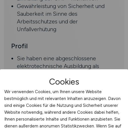
Gewährleistung von Sicherheit und
Sauberkeit im Sinne des
Arbeitsschutzes und der
Unfallverhütung
Profil
Sie haben eine abgeschlossene
elektrotechnische Ausbildung als
Elektroniker, Elektriker,
Cookies
Industrieelektroniker, Industrieelektriker
oder vergleichbare Qualifikation oder
Wir verwenden Cookies, um Ihnen unsere Website
Facharbeiter mit einschlägiger
bestmöglich und mit relevanten Inhalten anzuzeigen. Davon
Erfahrung
sind einige Cookies für die Nutzung und Sicherheit unserer
Idealerweise Erfahrung in elektrischen
Website notwendig, während andere Cookies dabei helfen,
Ihnen personalisierte Inhalte und Funktionen anzubieten. Sie
Fehlerbehebungen
dienen außerdem anonymen Statistikzwecken. Wenn Sie auf
Idealerweise bringen Sie Kenntnisse