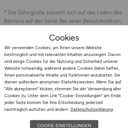
* Die Dateigröße bezieht sich auf das Laden des
Banners auf der Seite. Bei einer Benutzeraktion,
z.B. Klick auf den Banner, kann diese Größe ggf.
Cookies
überschritten werden. Falls Sie dazu Fragen
haben, dann stehen wir Ihnen gerne telefonisch
Wir verwenden Cookies, um Ihnen unsere Website
unter
07252 - 58 69 530
oder
per E-Mail
zur
bestmöglich und mit relevanten Inhalten anzuzeigen. Davon
sind einige Cookies für die Nutzung und Sicherheit unserer
Verfügung.
Website notwendig, während andere Cookies dabei helfen,
Ihnen personalisierte Inhalte und Funktionen anzubieten. Sie
dienen außerdem anonymen Statistikzwecken. Wenn Sie auf
Buchungen für Wettbewerbsseiten oder
"Alle akzeptieren" klicken, stimmen Sie der Verwendung aller
unpassende, evtl. anstößige Seiten können
Cookies zu. Unter dem Link "Cookie-Einstellungen" am Ende
nicht angenommen werden. Wir behalten uns
jeder Seite können Sie Ihre Entscheidung jederzeit
vor, Buchungen wegen Nichterfüllbarkeit
nachträglich aufrufen und ändern.
Datenschutzerklärung
zurückzuweisen. Platzierungen nach Absprache.
COOKIE-EINSTELLUNGEN